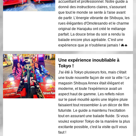
accueillant et professionnel. Notre guide a
donné des instructions claires, s'assurant
que tout le monde se sente à l'aise avant
de partir. L'énergie vibrante de Shibuya, les
rues élégantes d'Omotesando et le charme
original de Harajuku ont créé le mélange
parfait. La douce brise du soir a rendu la
balade encore plus agréable. C'est une
expérience que je n'oublierai jamais ! 🚘🔥
Une expérience inoubliable à
Tokyo !
J'ai été à Tokyo plusieurs fois, mais c'était
une toute nouvelle façon de voir la ville ! Le
magasin Shibuya Annex était élégant et
moderne, et toute l'expérience avait un
aspect haut de gamme. Les reflets néon
sur le pavé mouillé après une légère pluie
faisaient tout ressembler à un décor de film
futuriste. Le guide a maintenu l'excitation
tout en assurant une balade fluide. Si vous
voulez explorer Tokyo de la manière la plus
excitante possible, c'est la visite qu'il vous
faut !