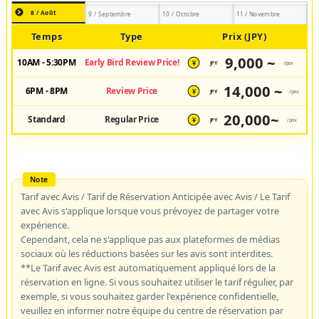
8 / Août
9 / Septembre
10 / Octobre
11 / Novembre
Temps
Type
Prix (JPY)
9,000 ~
10AM - 5:30PM
Early Bird Review Price!
JPY
/pax
¥
14,000 ~
6PM - 8PM
Review Price
JPY
/pax
¥
20,000~
Standard
Regular Price
JPY
/pax
¥
Tarif avec Avis / Tarif de Réservation Anticipée avec Avis / Le Tarif
avec Avis s'applique lorsque vous prévoyez de partager votre
expérience.
Cependant, cela ne s'applique pas aux plateformes de médias
sociaux où les réductions basées sur les avis sont interdites.
**Le Tarif avec Avis est automatiquement appliqué lors de la
réservation en ligne. Si vous souhaitez utiliser le tarif régulier, par
exemple, si vous souhaitez garder l'expérience confidentielle,
veuillez en informer notre équipe du centre de réservation par