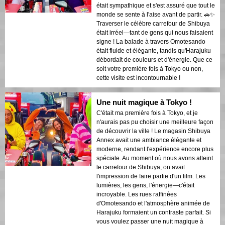
était sympathique et s'est assuré que tout le
monde se sente à l'aise avant de partir. 🚗✨
Traverser le célèbre carrefour de Shibuya
était irréel—tant de gens qui nous faisaient
signe ! La balade à travers Omotesando
était fluide et élégante, tandis qu'Harajuku
débordait de couleurs et d'énergie. Que ce
soit votre première fois à Tokyo ou non,
cette visite est incontournable !
Une nuit magique à Tokyo !
C'était ma première fois à Tokyo, et je
n'aurais pas pu choisir une meilleure façon
de découvrir la ville ! Le magasin Shibuya
Annex avait une ambiance élégante et
moderne, rendant l'expérience encore plus
spéciale. Au moment où nous avons atteint
le carrefour de Shibuya, on avait
l'impression de faire partie d'un film. Les
lumières, les gens, l'énergie—c'était
incroyable. Les rues raffinées
d'Omotesando et l'atmosphère animée de
Harajuku formaient un contraste parfait. Si
vous voulez passer une nuit magique à