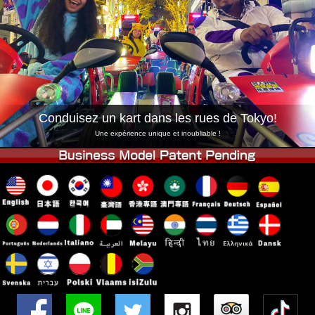
Entreprise
Réservation
Changer de Magasin
Tokyo Shinagawa
Tokyo Akihabara#1
Tokyo Akihabara#2
Tokyo Shibuya
Tokyo Shibuya Annexe
Baie de Tokyo
Conduisez un kart dans les rues de Tokyo!
Tokyo Asakusa
Osaka
Une expérience unique et inoubliable !
Okinawa