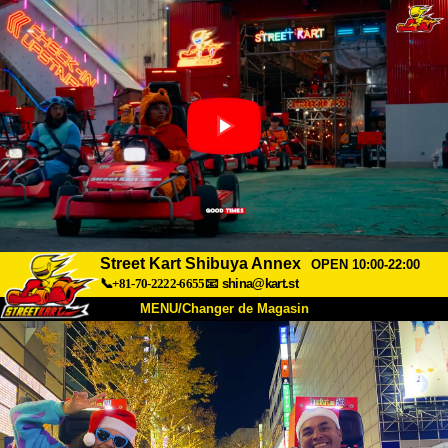
Street Kart Shibuya Annex
OPEN 10:00-22:00
📞+81-70-2222-6655
📧
shina@kart.st
MENU/Changer de Magasin
ACCUEIL
À Propos
Caractéristiques
Tarifs
Accès
Avis
FAQ