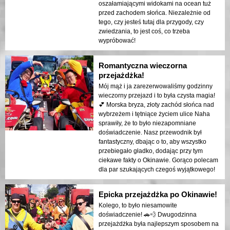
oszałamiającymi widokami na ocean tuż
przed zachodem słońca. Niezależnie od
tego, czy jesteś tutaj dla przygody, czy
zwiedzania, to jest coś, co trzeba
wypróbować!
Romantyczna wieczorna
przejażdżka!
Mój mąż i ja zarezerwowaliśmy godzinny
wieczorny przejazd i to była czysta magia!
💕 Morska bryza, złoty zachód słońca nad
wybrzeżem i tętniące życiem ulice Naha
sprawiły, że to było niezapomniane
doświadczenie. Nasz przewodnik był
fantastyczny, dbając o to, aby wszystko
przebiegało gładko, dodając przy tym
ciekawe fakty o Okinawie. Gorąco polecam
dla par szukających czegoś wyjątkowego!
Epicka przejażdżka po Okinawie!
Kolego, to było niesamowite
doświadczenie! 🚗💨 Dwugodzinna
przejażdżka była najlepszym sposobem na