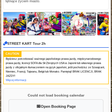
tętniące życiem miasto.
STREET KART Tour 2h
CAUTION
Będziesz potrzebować ważnego japońskiego prawa jazdy, międzynarodowego
prawa jazdy, licencji SOFA dla Sił Zbrojnych USA w Japonii lub własnego prawa
jazdy z oficjalnym tłumaczeniem na język japoński, jeśli pochodzisz ze Szwajcarii,
Niemiec, Francji, Tajwanu, Belgii lub Monako. Pamiętaj! BRAK LICENCJI, BRAK
JAZDY!
Więcej informacji.
Could not load booking calendar
Open Booking Page