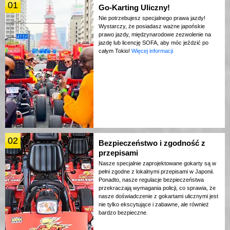
01
Go-Karting Uliczny!
Nie potrzebujesz specjalnego prawa jazdy!
Wystarczy, że posiadasz ważne japońskie
prawo jazdy, międzynarodowe zezwolenie na
jazdę lub licencję SOFA, aby móc jeździć po
całym Tokio!
Więcej informacji
02
Bezpieczeństwo i zgodność z
przepisami
Nasze specjalnie zaprojektowane gokarty są w
pełni zgodne z lokalnymi przepisami w Japonii.
Ponadto, nasze regulacje bezpieczeństwa
przekraczają wymagania policji, co sprawia, że
nasze doświadczenie z gokartami ulicznymi jest
nie tylko ekscytujące i zabawne, ale również
bardzo bezpieczne.