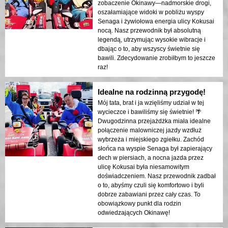
zobaczenie Okinawy—nadmorskie drogi,
oszałamiające widoki w pobliżu wyspy
Senaga i żywiołowa energia ulicy Kokusai
nocą. Nasz przewodnik był absolutną
legendą, utrzymując wysokie wibracje i
dbając o to, aby wszyscy świetnie się
bawili. Zdecydowanie zrobiłbym to jeszcze
raz!
Idealne na rodzinną przygodę!
Mój tata, brat i ja wzięliśmy udział w tej
wycieczce i bawiliśmy się świetnie! 🌴
Dwugodzinna przejażdżka miała idealne
połączenie malowniczej jazdy wzdłuż
wybrzeża i miejskiego zgiełku. Zachód
słońca na wyspie Senaga był zapierający
dech w piersiach, a nocna jazda przez
ulicę Kokusai była niesamowitym
doświadczeniem. Nasz przewodnik zadbał
o to, abyśmy czuli się komfortowo i byli
dobrze zabawiani przez cały czas. To
obowiązkowy punkt dla rodzin
odwiedzających Okinawę!