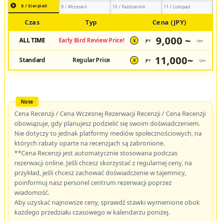
8 / Sierpień
9 / Wrzesień
10 / Październik
11 / Listopad
Czas
Typ
Cena (JPY)
9,000 ~
ALL TIME
Early Bird Review Price!
JPY
/pax
¥
11,000~
Standard
Regular Price
JPY
/pax
¥
Cena Recenzji / Cena Wczesnej Rezerwacji Recenzji / Cena Recenzji
obowiązuje, gdy planujesz podzielić się swoim doświadczeniem.
Nie dotyczy to jednak platformy mediów społecznościowych, na
których rabaty oparte na recenzjach są zabronione.
**Cena Recenzji jest automatycznie stosowana podczas
rezerwacji online. Jeśli chcesz skorzystać z regularnej ceny, na
przykład, jeśli chcesz zachować doświadczenie w tajemnicy,
poinformuj nasz personel centrum rezerwacji poprzez
wiadomość.
Aby uzyskać najnowsze ceny, sprawdź stawki wymienione obok
każdego przedziału czasowego w kalendarzu poniżej.