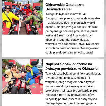
Okinawskie Ostateczne
Doświadczenie!
Kolego, to było niesamowite! 🌊
Dwugodzinna przejażdżka miała wszystko
—zapierające dech w piersiach widoki
oceanu, gładką jazdę w pobliżu lotniska i
pełną energii szaloną przejażdżkę przez
Kokusai Street nocą! Przewodnik był
absolutną legendą, sprawiając, że
wszystko było zabawne i łatwe. Najlepszy
sposób na doświadczenie Okinawy—zrób
sobie przysługę i zarezerwuj to teraz!
Najlepsze doświadczenie na
świeżym powietrzu w Okinawie!
Ta wycieczka była absolutnie wspaniała! 🌊
Dwugodzinna przejażdżka dała mi
wszystko, czego mogłem sobie życzyć—
nadmorskie drogi z świeżym morskim
powietrzem, tętniąca życiem jazda przez
Kokusai Street oraz przewodnik, który
uczynił tę podróż jeszcze lepszą. Wyspa
Senaga była punktem kulminacyjnym, z