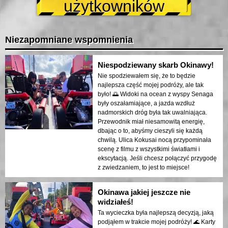
użytkowników
Niezapomniane wspomnienia
Niespodziewany skarb Okinawy!
Nie spodziewałem się, że to będzie
najlepsza część mojej podróży, ale tak
było! 🌅 Widoki na ocean z wyspy Senaga
były oszałamiające, a jazda wzdłuż
nadmorskich dróg była tak uwalniająca.
Przewodnik miał niesamowitą energię,
dbając o to, abyśmy cieszyli się każdą
chwilą. Ulica Kokusai nocą przypominała
scenę z filmu z wszystkimi światłami i
ekscytacją. Jeśli chcesz połączyć przygodę
z zwiedzaniem, to jest to miejsce!
Okinawa jakiej jeszcze nie
widziałeś!
Ta wycieczka była najlepszą decyzją, jaką
podjąłem w trakcie mojej podróży! 🌊 Karty