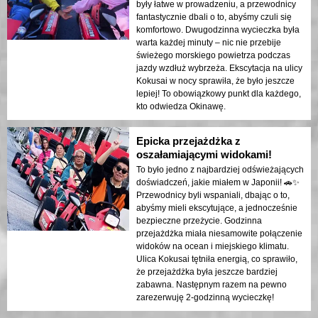
były łatwe w prowadzeniu, a przewodnicy
fantastycznie dbali o to, abyśmy czuli się
komfortowo. Dwugodzinna wycieczka była
warta każdej minuty – nic nie przebije
świeżego morskiego powietrza podczas
jazdy wzdłuż wybrzeża. Ekscytacja na ulicy
Kokusai w nocy sprawiła, że było jeszcze
lepiej! To obowiązkowy punkt dla każdego,
kto odwiedza Okinawę.
Epicka przejażdżka z
oszałamiającymi widokami!
To było jedno z najbardziej odświeżających
doświadczeń, jakie miałem w Japonii! 🚗✨
Przewodnicy byli wspaniali, dbając o to,
abyśmy mieli ekscytujące, a jednocześnie
bezpieczne przeżycie. Godzinna
przejażdżka miała niesamowite połączenie
widoków na ocean i miejskiego klimatu.
Ulica Kokusai tętniła energią, co sprawiło,
że przejażdżka była jeszcze bardziej
zabawna. Następnym razem na pewno
zarezerwuję 2-godzinną wycieczkę!