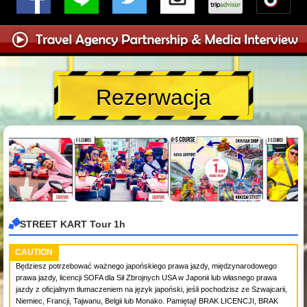
Rezerwacja
STREET KART Tour 1h
CAUTION
Będziesz potrzebować ważnego japońskiego prawa jazdy, międzynarodowego
prawa jazdy, licencji SOFA dla Sił Zbrojnych USA w Japonii lub własnego prawa
jazdy z oficjalnym tłumaczeniem na język japoński, jeśli pochodzisz ze Szwajcarii,
Niemiec, Francji, Tajwanu, Belgii lub Monako. Pamiętaj! BRAK LICENCJI, BRAK