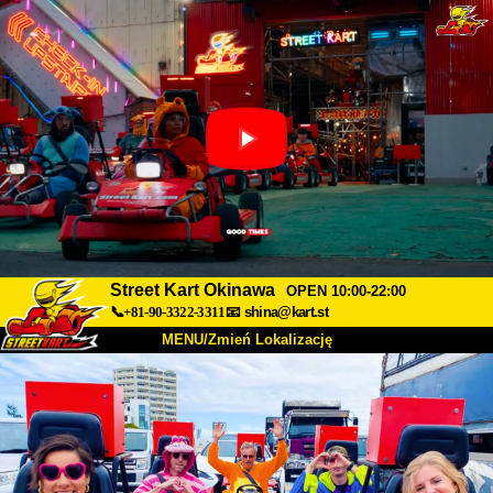
Street Kart Okinawa
OPEN 10:00-22:00
📞+81-90-3322-3311
📧
shina@kart.st
MENU/Zmień Lokalizację
TOP
O nas
Specyfikacja
Cena
Dojazd
Opinie
FAQ