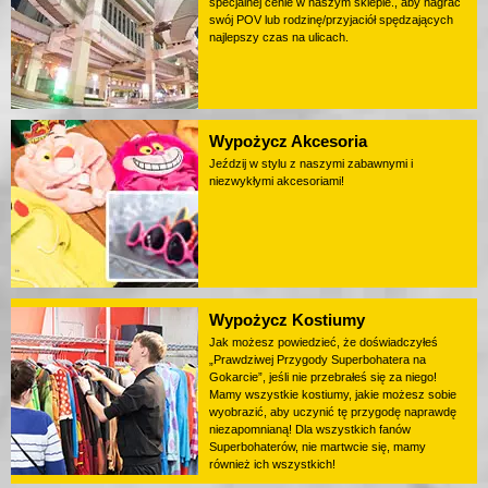
specjalnej cenie w naszym sklepie., aby nagrać
swój POV lub rodzinę/przyjaciół spędzających
najlepszy czas na ulicach.
Wypożycz Akcesoria
Jeździj w stylu z naszymi zabawnymi i
niezwykłymi akcesoriami!
Wypożycz Kostiumy
Jak możesz powiedzieć, że doświadczyłeś
„Prawdziwej Przygody Superbohatera na
Gokarcie”, jeśli nie przebrałeś się za niego!
Mamy wszystkie kostiumy, jakie możesz sobie
wyobrazić, aby uczynić tę przygodę naprawdę
niezapomnianą! Dla wszystkich fanów
Superbohaterów, nie martwcie się, mamy
również ich wszystkich!