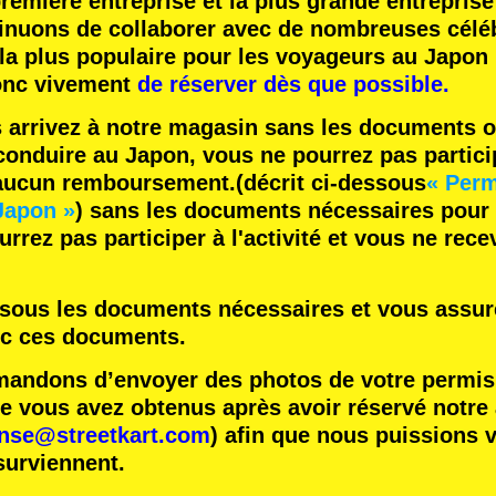
remière entreprise
et
la plus grande entreprise
inuons de collaborer avec
de nombreuses céléb
 la plus populaire
pour les voyageurs au Japon 
nc vivement
de réserver dès que possible.
s arrivez à notre magasin sans les documents o
onduire au Japon, vous ne pourrez pas participe
 aucun remboursement.
(décrit ci-dessous
« Perm
Japon »
) sans les documents nécessaires pour
rrez pas participer à l'activité et vous ne rec
essous les documents nécessaires et vous assure
ec ces documents.
ndons d’envoyer des photos de votre permis 
vous avez obtenus après avoir réservé notre ac
ense@streetkart.com
) afin que nous puissions v
surviennent.