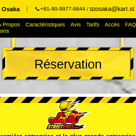
osaka@kart.st
t Osaka
📞+81-90-9977-6644
📧
À Propos
Caractéristiques
Avis
Tarifs
Accès
FAQ
sins
Réservation