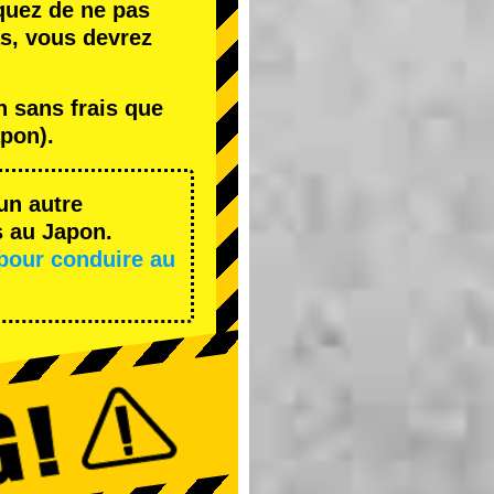
quez de ne pas
s, vous devrez
 sans frais que
pon).
un autre
s au Japon.
pour conduire au