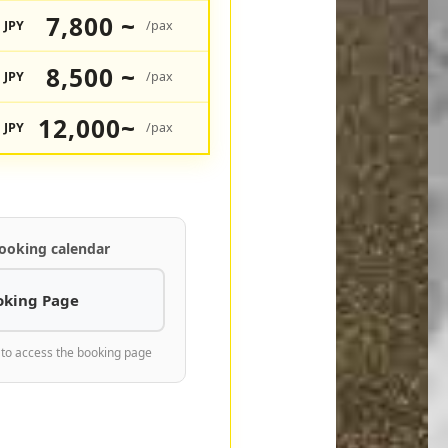
7,800 ~
JPY
/pax
8,500 ~
JPY
/pax
12,000~
JPY
/pax
ooking calendar
oking Page
 to access the booking page