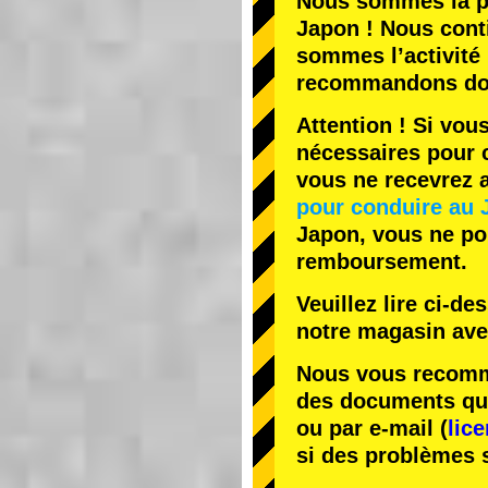
Nous sommes la
p
Japon ! Nous cont
sommes l’
activité
recommandons do
Attention ! Si vou
nécessaires pour c
vous ne recevrez
pour conduire au 
Japon, vous ne pou
remboursement.
Veuillez lire ci-d
notre magasin av
Nous vous recomma
des documents que 
ou par e-mail (
lic
si des problèmes 