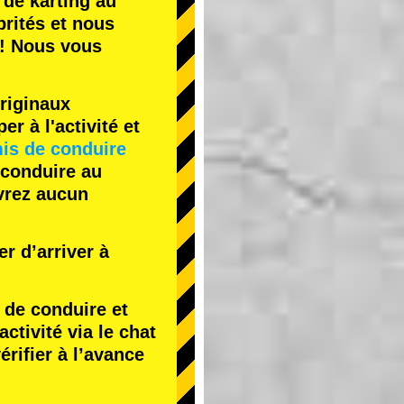
 de karting
au
rités
et nous
! Nous vous
riginaux
r à l'activité et
is de conduire
 conduire au
evrez aucun
r d’arriver à
de conduire et
tivité via le chat
érifier à l’avance