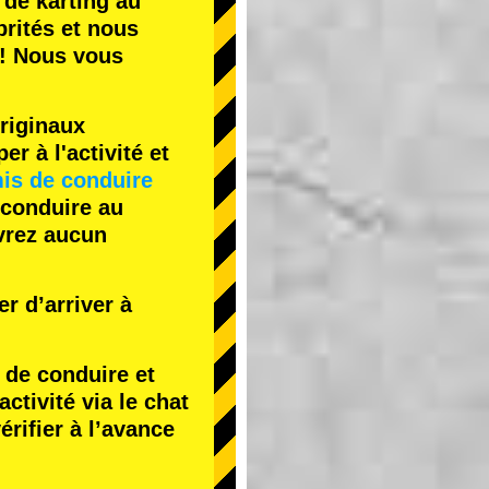
 de karting
au
rités
et nous
! Nous vous
riginaux
r à l'activité et
is de conduire
 conduire au
evrez aucun
r d’arriver à
de conduire et
tivité via le chat
érifier à l’avance