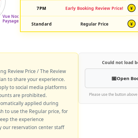
7PM
Early Booking Review Price!
¥
Standard
Regular Price
¥
Could not load b
king Review Price / The Review
Open Bo
lan to share your experience.
pply to social media platforms
unts are prohibited.
Please use the button above
tomatically applied during
sh to use the Regular price, for
keep the experience
y our reservation center staff