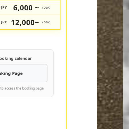
6,000 ~
JPY
/pax
12,000~
JPY
/pax
ooking calendar
oking Page
 to access the booking page