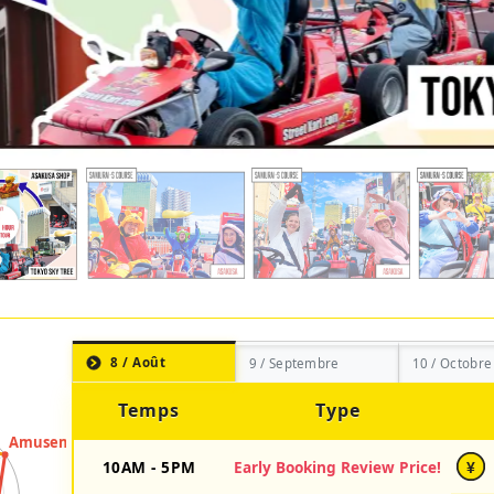
8 / Août
9 / Septembre
10 / Octobre
Temps
Type
10AM - 5PM
Early Booking Review Price!
¥