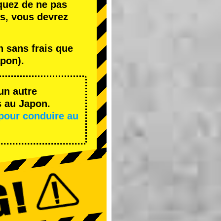
quez de ne pas
s, vous devrez
 sans frais que
pon).
un autre
s au Japon.
pour conduire au