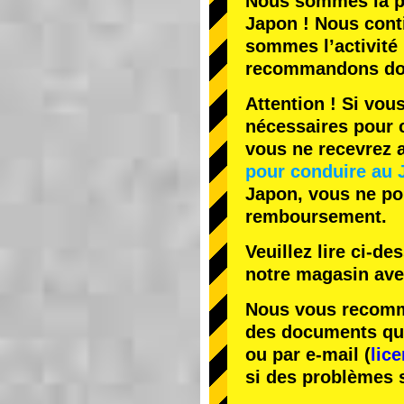
Nous sommes la
p
Japon ! Nous cont
sommes l’
activité
recommandons do
Attention ! Si vou
nécessaires pour c
vous ne recevrez
pour conduire au 
Japon, vous ne pou
remboursement.
Veuillez lire ci-d
notre magasin av
Nous vous recomma
des documents que 
ou par e-mail (
lic
si des problèmes 