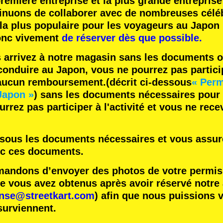
remière entreprise
et
la plus grande entreprise
inuons de collaborer avec
de nombreuses céléb
 la plus populaire
pour les voyageurs au Japon 
nc vivement
de réserver dès que possible.
s arrivez à notre magasin sans les documents o
onduire au Japon, vous ne pourrez pas participe
 aucun remboursement.
(décrit ci-dessous
« Perm
Japon »
) sans les documents nécessaires pour
rrez pas participer à l'activité et vous ne rec
essous les documents nécessaires et vous assure
ec ces documents.
ndons d’envoyer des photos de votre permis 
vous avez obtenus après avoir réservé notre ac
ense@streetkart.com
) afin que nous puissions v
surviennent.