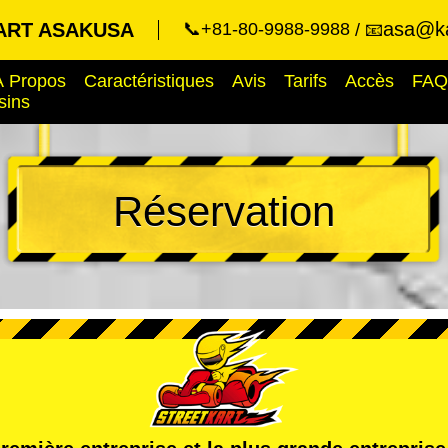
asa@ka
ART ASAKUSA
📞+81-80-9988-9988
📧
À Propos
Caractéristiques
Avis
Tarifs
Accès
FAQ
sins
Réservation