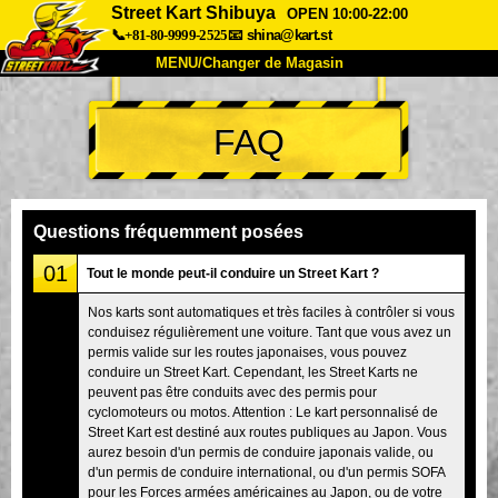
Street Kart Shibuya
OPEN 10:00-22:00
📞+81-80-9999-2525
📧
shina@kart.st
MENU/Changer de Magasin
ACCUEIL
FAQ
À Propos
Caractéristiques
Tarifs
Accès
Avis
FAQ
Entreprise
Réservation
Questions fréquemment posées
Changer de Magasin
01
Tout le monde peut-il conduire un Street Kart ?
Tokyo Shinagawa
Tokyo Akihabara#1
Nos karts sont automatiques et très faciles à contrôler si vous
conduisez régulièrement une voiture. Tant que vous avez un
Tokyo Akihabara#2
Tokyo Shibuya
permis valide sur les routes japonaises, vous pouvez
Tokyo Shibuya Annexe
Baie de Tokyo
conduire un Street Kart. Cependant, les Street Karts ne
peuvent pas être conduits avec des permis pour
Tokyo Asakusa
Osaka
cyclomoteurs ou motos. Attention : Le kart personnalisé de
Street Kart est destiné aux routes publiques au Japon. Vous
Okinawa
aurez besoin d'un permis de conduire japonais valide, ou
d'un permis de conduire international, ou d'un permis SOFA
pour les Forces armées américaines au Japon, ou de votre