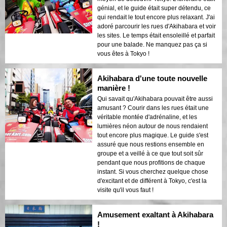
génial, et le guide était super détendu, ce
qui rendait le tout encore plus relaxant. J'ai
adoré parcourir les rues d'Akihabara et voir
les sites. Le temps était ensoleillé et parfait
pour une balade. Ne manquez pas ça si
vous êtes à Tokyo !
Akihabara d'une toute nouvelle
manière !
Qui savait qu'Akihabara pouvait être aussi
amusant ? Courir dans les rues était une
véritable montée d'adrénaline, et les
lumières néon autour de nous rendaient
tout encore plus magique. Le guide s'est
assuré que nous restions ensemble en
groupe et a veillé à ce que tout soit sûr
pendant que nous profitions de chaque
instant. Si vous cherchez quelque chose
d'excitant et de différent à Tokyo, c'est la
visite qu'il vous faut !
Amusement exaltant à Akihabara
!