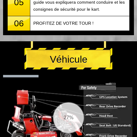
05
guide vous expliquera comment conduire et les
consignes de sécurité pour le kart.
06
PROFITEZ DE VOTRE TOUR !
Véhicule
28%