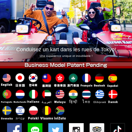
Entreprise
Réservation
Changer de Magasin
Tokyo Shinagawa
Tokyo Akihabara#1
Tokyo Akihabara#2
Tokyo Shibuya
Tokyo Shibuya Annexe
Baie de Tokyo
Conduisez un kart dans les rues de Tokyo!
Tokyo Asakusa
Osaka
Une expérience unique et inoubliable !
Okinawa