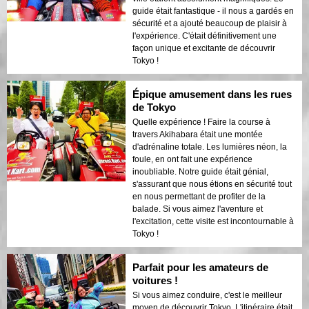
guide était fantastique - il nous a gardés en
sécurité et a ajouté beaucoup de plaisir à
l'expérience. C'était définitivement une
façon unique et excitante de découvrir
Tokyo !
Épique amusement dans les rues
de Tokyo
Quelle expérience ! Faire la course à
travers Akihabara était une montée
d'adrénaline totale. Les lumières néon, la
foule, en ont fait une expérience
inoubliable. Notre guide était génial,
s'assurant que nous étions en sécurité tout
en nous permettant de profiter de la
balade. Si vous aimez l'aventure et
l'excitation, cette visite est incontournable à
Tokyo !
Parfait pour les amateurs de
voitures !
Si vous aimez conduire, c'est le meilleur
moyen de découvrir Tokyo. L'itinéraire était