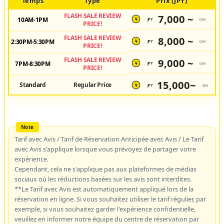
Temps
Type
Prix (JPY)
FLASH SALE REVIEW
7,000 ~
10AM-1PM
JPY
/pax
¥
PRICE!
FLASH SALE REVIEW
8,000 ~
2:30PM-5:30PM
JPY
/pax
¥
PRICE!
FLASH SALE REVIEW
9,000 ~
7PM-8:30PM
JPY
/pax
¥
PRICE!
15,000~
Standard
Regular Price
JPY
/pax
¥
Tarif avec Avis / Tarif de Réservation Anticipée avec Avis / Le Tarif
avec Avis s'applique lorsque vous prévoyez de partager votre
expérience.
Cependant, cela ne s'applique pas aux plateformes de médias
sociaux où les réductions basées sur les avis sont interdites.
**Le Tarif avec Avis est automatiquement appliqué lors de la
réservation en ligne. Si vous souhaitez utiliser le tarif régulier, par
exemple, si vous souhaitez garder l'expérience confidentielle,
veuillez en informer notre équipe du centre de réservation par