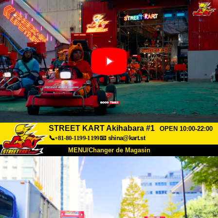
STREET KART Akihabara #1
OPEN 10:00-22:00
📞+81-80-1199-1199
📧
shina@kart.st
MENU/Changer de Magasin
ACCUEIL
À Propos
Caractéristiques
Tarifs
Accès
Avis
FAQ